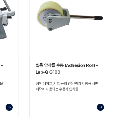
 -
필름 압착롤 수동 (Adhesion Roll) –
Lab-Q G100
력을
점착 테이프, 시트 등의 인장/박리 시험용 시편
제작에 사용되는 수동식 압착롤