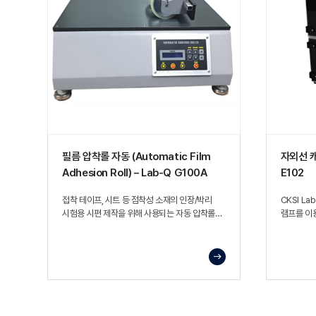
필름 압착롤 자동 (Automatic Film
자외선 캐비
Adhesion Roll) – Lab-Q G100A
E102
접착 테이프, 시트 등 점착성 소재의 인장/박리
CKSI La
시험용 시편 제작을 위해 사용되는 자동 압착롤
램프를 이용
장비
수행하며, 
등)의 손상
장비.