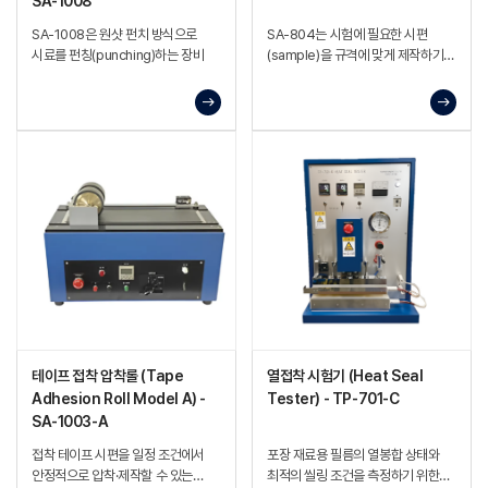
SA-1008
SA-1008은 원샷 펀치 방식으로
SA-804는 시험에 필요한 시편
시료를 펀칭(punching)하는 장비
(sample)을 규격에 맞게 제작하기
위한 샘플링 장비
테이프 접착 압착롤 (Tape
열접착 시험기 (Heat Seal
Adhesion Roll Model A) -
Tester) - TP-701-C
SA-1003-A
접착 테이프 시편을 일정 조건에서
포장 재료용 필름의 열봉합 상태와
안정적으로 압착·제작할 수 있는
최적의 씰링 조건을 측정하기 위한