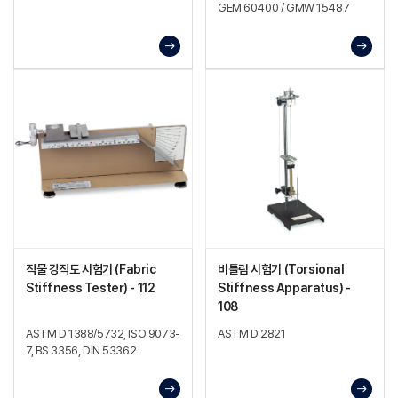
GEM 60400 / GMW 15487
직물 강직도 시험기 (Fabric
비틀림 시험기 (Torsional
Stiffness Tester) - 112
Stiffness Apparatus) -
108
ASTM D 1388/5732, ISO 9073-
ASTM D 2821
7, BS 3356, DIN 53362