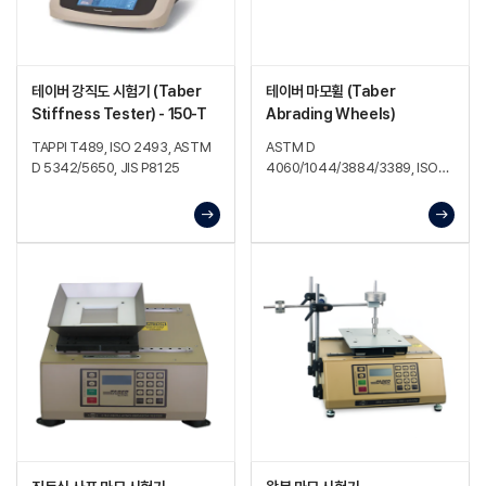
테이버 강직도 시험기 (Taber
테이버 마모휠 (Taber
Stiffness Tester) - 150-T
Abrading Wheels)
TAPPI T489, ISO 2493, ASTM
ASTM D
D 5342/5650, JIS P8125
4060/1044/3884/3389, ISO
7784-2, TAPPI T476