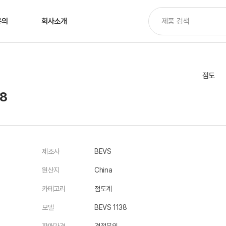
문의
회사소개
점도
38
제조사
BEVS
원산지
China
카테고리
점도계
모델
BEVS 1138