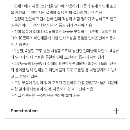
ㆍ인쇄기에 가까운 전단력을 잉크에 작용하기 때문에 실제의 인쇄 조건
을 재현할 수 있어 시험 결과와 실제 인쇄 결과의 차이가 적음
ㆍ설정이 간단하고 단시간에 인쇄 적성의 시험 평가가 가능하므로 연구
실뿐만 아니라 생산 현장에서의 품질 평가 검사에 사용
ㆍ전색 몸통에 최대 10종류의 피인쇄물을 부착할 수 있으며, 동일한 잉
크의 10종류의 피인쇄물에 대한 인쇄적성을 동일한 인쇄조건에서 동시
에 시험 평가
ㆍ2분할, 4분할 고무 롤을 사용함으로써 동일한 인쇄물에 대한 2, 4종류
의 잉크의 인쇄 적성을 동일한 인쇄 조건에서 동시에 시험 평가
ㆍ피인쇄물의 Dry/Wet 상태의 표면강도·인쇄광택·흡수성·잉크의 건조
의 용이함·발색·인쇄농도·피인쇄물의 도포 모틀링 등 시험평가가 가능하
고 그 범위가 넓음
ㆍ구성 부품에 강성이 있어 구조가 간단하고 가공 정밀도가 높기 때문에
시험 결과에 재현성이 있어, 사용하기 쉽고 고장이 적음
ㆍ작고 컴팩트한 구조이므로 책상에 설치 가능
Specification