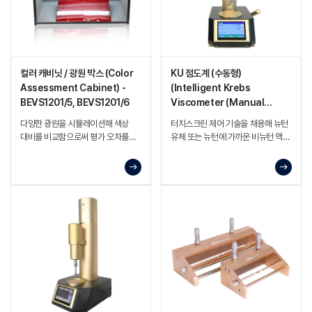
컬러 캐비닛 / 광원 박스 (Color
KU 점도계 (수동형)
Assessment Cabinet) -
(Intelligent Krebs
BEVS1201/5, BEVS1201/6
Viscometer (Manual
Type)) - BEVS 1133
다양한 광원을 시뮬레이션해 색상
터치스크린 제어 기술을 채용해 뉴턴
대비를 비교함으로써 평가 오차를
유체 또는 뉴턴에 가까운 비뉴턴 액체
줄일 수 있는 장비, 터치스크린으로
(페인트, 코팅, 접착제, 펄프, 잉크 등)
광원 전환 및 색차 비교가 가능
의 점도를 측정하는 수동형 점도계.
고정밀 DC 모터로 정확한 값을
지원하고, 실시간 그래프 및 온도
표시 기능 제공.