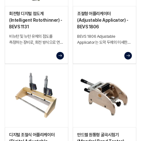
회전형 디지털 점도계
조절형 어플리케이터
(Intelligent Rotothinner) -
(Adjustable Applicator) -
BEVS 1131
BEVS 1806
비뉴턴 및 뉴턴 유체의 점도를
BEVS 1806 Adjustable
측정하는 장비로, 회전 방식으로 연속
Applicator는 도막 두께의 미세한
모니터링 및 테스트가 가능하고 설정
차이를 정확하게 평가하는 데
시간에 따라 자동 측정 기능을
사용되는 조절식 어플리케이터로,
제공하는 장비
디지털 조절식 어플리케이터
만드렐 원통형 굴곡시험기