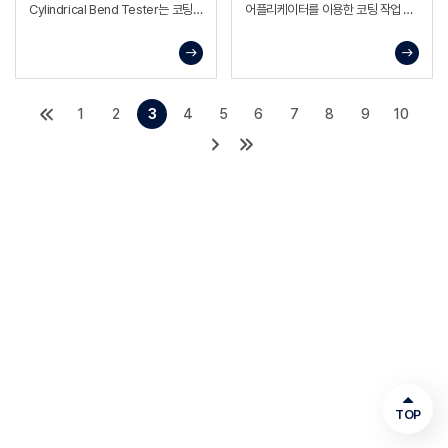
Cylindrical Bend Tester는 코팅
어플리케이터를 이용한 코팅 작업 시
도막 또는 기타 소재의 **유연성 및
사용하는 실험용 판재로, 유리 재질의
접착성(부착력)**을 평가하기 위한
평판에 시료를 놓고 어플리케이터로
장비
도막을 형성할 때 견고한 작업면을
제공하도록 설계된 구조.
1
2
3
4
5
6
7
8
9
10
TOP