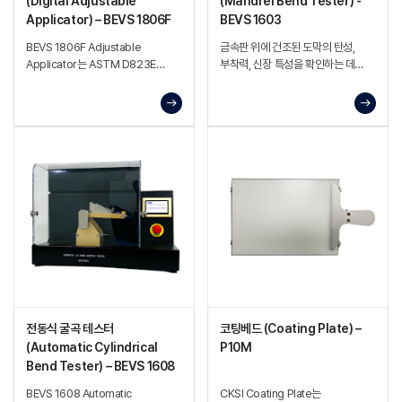
(Digital Adjustable
(Mandrel Bend Tester) -
Applicator) – BEVS 1806F
BEVS 1603
BEVS 1806F Adjustable
금속판 위에 건조된 도막의 탄성,
Applicator는 ASTM D823E
부착력, 신장 특성을 확인하는 데
규격에 따라 설계된 디지털 조절식
사용되는 기계식 굽힘 시험기.
도막 어플리케이터로,
전동식 굴곡 테스터
코팅베드 (Coating Plate) –
(Automatic Cylindrical
P10M
Bend Tester) – BEVS 1608
BEVS 1608 Automatic
CKSI Coating Plate는